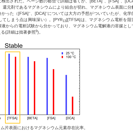
検出された。ページ数の都合で詳細は省くが、[BETA]
、[FSA]
、[DC
、還元剤であるマグネシウムにより結合が切れ、マグネシウム表面に分
−
−
った（[FSA]
、[DCA]
については大方の予想がついていたが、化学
してしまう点は興味深い）。[PYR
][TFSA]は、マグネシウム電析を阻
13
合電解液からの電析試験から分かっており、マグネシウム電解液の溶媒とし
9
る(詳細は拙著参照
)。
ネシウム片表面におけるマグネシウム元素存在比率。