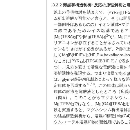
3.2.2 溶媒和構造制御: 反応の原理解
以上の予備検討を踏まえて、[PYR
][T
13
ム析出溶解が可能かと言うと、そうは問
一部例外はあるものの）イオン液体+マグネ
ス酸であるためルイス塩基であるアニオ
−
2
−
[Mg(TFSA)
]
や[Mg(TFSA)
]
が、Mg[TF
3
4
リアニオンが存在することが示されてい
オンを引きはがす必要があるが、2価の
してMg[B(HFIP)
]
(HFIP = hexafluoro
4
2
なことに[PYR
]
[TFSA][B(HFIP)
]で表
13
2
4
つ）。見方を変えて活性な電解液に目を向け
溶解活性を発現する。つまり溶媒であるgly
は、glyme鎖長や組成比によって様々な溶
16,18
定錯体を形成する
。この錯体は融点が
錯体の融液を電解液としたところ（広義
（図5）。このことからマグネシウム
Mg[TFSA]
ではなく、[Mg(G4)][TFSA]
を
2
2
験を実施すると、マグネシウム析出溶解活
の結晶構造解析から、溶媒和構造[Mg(G
ウム-エーテル溶媒和物が活性種であるこ