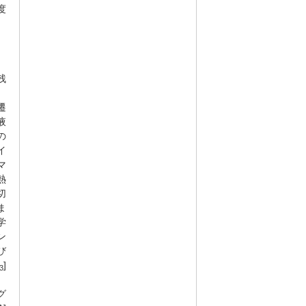
度
残
、
遷
液
の
イ
マ
熱
切
ま
学
ン
び
]
3
、
グ