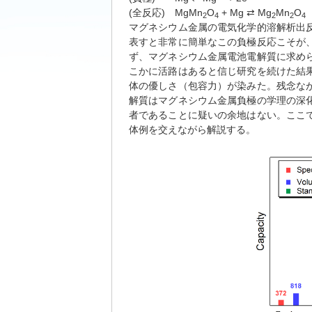
(全反応) MgMn
O
+ Mg ⇄ Mg
Mn
O
2
4
2
2
4
マグネシウム金属の電気化学的溶解析出
表すと非常に簡単なこの負極反応こそが
ず、マグネシウム金属電池電解質に求め
こかに活路はあると信じ研究を続けた結
体の優しさ（包容力）が染みた。残念な
解質はマグネシウム金属負極の学理の深
者であることに疑いの余地はない。ここ
体例を交えながら解説する。