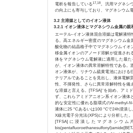
17,18
電析を報告している
。汎用マグネシ
の向上にも寄与しており、マグネシウム
3.2 主溶媒としてのイオン液体
3.2.1 イオン液体とマグネシウム金属の親
エーテル-イオン液体混合溶媒は電解液
る。高エネルギー密度のマグネシウム金
酸化物の結晶格子中でマグネシウムイオ
移金属イオンのアノード溶解が促進され
体をマグネシウム電解液に適用した最た
が、イオン液体の異常溶解特性である。
オン液体が、リチウム硫黄電池における
テリアルであることを見出し、液体電解
性、不揮発性、さらに異常溶解特性を備
−
な溶媒と言える。[TFSA]
を始め、アミ
ず、これらアミドアニオン系イオン液体
的な安定性に優れる脂環式の
N
-methyl-
N
液体に25 °Cあるいは100 °Cで24h
X線光電子分光法(XPS)により分析した
[TFSA]に浸漬したマグネシ
bis(pentafluoroethanesulfonyl)amide[BET