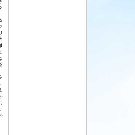
き
ク
、
ム
マ
リ
ウ
被
た
な
蓄
定
い
よ
の
た
つ
の