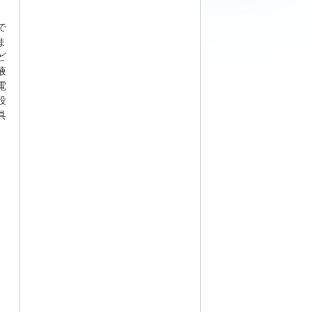
で
ま
ど
液
電
役
具