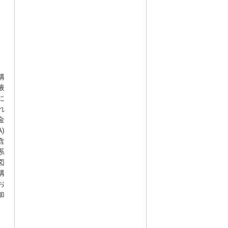
構
液
に
れ
金
A)
含
系
図
構
お
加