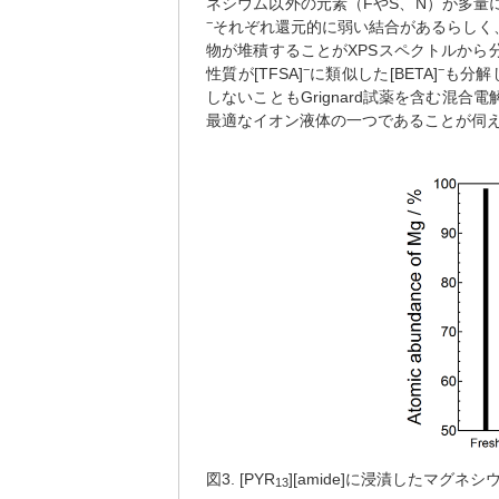
ネシウム以外の元素（FやS、N）が多量に
−
それぞれ還元的に弱い結合があるらしく
物が堆積することがXPSスペクトルから分か
−
−
性質が[TFSA]
に類似した[BETA]
も分解
しないこともGrignard試薬を含む混
最適なイオン液体の一つであることが伺え
図3. [PYR
][amide]に浸漬したマグ
13