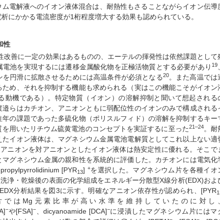
ウム電解液へのイオン液体混合は、耐熱性もさることながらイオン伝導
電析にかかる電流密度が1桁程度増大する効果も認められている。
和性
特性改善に一定の効果はあるものの、エーテルの揮発性は依然課題として
19
属電池を実現するには遷移金属酸化物を正極活物質とする必要があり
20
ンを円滑に拡散させるためには高温条件が必須となる
。また高温では
るため、それを抑制する機能も求められる（実はこの機能こそがイオン
る動機である）。特定物質（イオン）の溶解抑制と聞いて想起される
渡邉らはカチオン、アニオンともに弱配位性のイオンのみで構成される
往年の課題であった多硫化物（ポリスルフィド）の溶解を抑制するキー
21–24
質を用いたリチウム硫黄電池のコンセプトを実証するに至った
。耐
えたイオン液体は、マグネシウム金属電池電解質としてこれ以上ない適
ドアニオンを対アニオンとしたイオン液体は熱安定性に優れる。そこで
とマグネシウム金属の親和性を系統的に評価した。カチオンには電気化
+
-propylpyrrolidinium [PYR
]
を選択した。マグネシウム片を各種イオ
13
浸漬し,洗浄・乾燥後の表面の化学組成をエネルギー分散型X線分析(EDX)およ
。EDX分析結果を図3に示す。明確なアニオン依存性が認められ、[PYR
1
ウム片ではMg元素比率が高い水準を維持していたのに対し
−
−
−
A]
や[FSA]
、dicyanoamide [DCA]
に浸漬したマグネシウム片にはマ
−
−