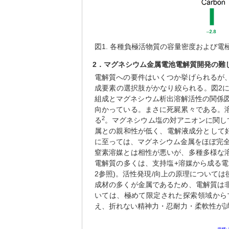
図1. 各種負極活物質の容量密度および電
2．マグネシウム金属電池電解質開発の難
電解質への要件はいくつか挙げられるが
成要素の選択肢がかなり絞られる。図2
組成とマグネシウム析出溶解活性の関係図
向かっている。まさに死屍累々である。
2
る
。マグネシウム塩の対アニオンに関し
属との親和性が低く、電解液成分として
に至っては、マグネシウム金属をほぼ完
窒素溶媒とは相性が悪いが、多種多様な
電解質の多くは、支持塩+溶媒から成る
2参照)。活性発現/向上の原理について
成材の多くが金属であるため、電解質は
いては、極めて限定された探索領域から
え、折れない精神力・忍耐力・柔軟性が