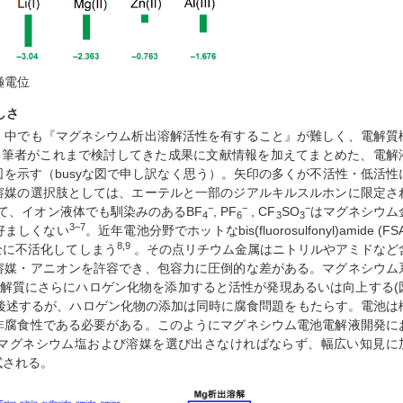
極電位
しさ
、中でも『マグネシウム析出溶解活性を有すること』が難しく、電解質
に筆者がこれまで検討してきた成果に文献情報を加えてまとめた、電解
を示す（busyな図で申し訳なく思う）。矢印の多くが不活性・低活性
溶媒の選択肢としては、エーテルと一部のジアルキルスルホンに限定さ
−
−
−
て、イオン液体でも馴染みのあるBF
, PF
, CF
SO
はマグネシウム
4
6
3
3
3–7
好ましくない
。近年電池分野でホットなbis(fluorosulfonyl)amide (FS
8,9
全に不活化してしまう
。その点リチウム金属はニトリルやアミドなど
溶媒・アニオンを許容でき、包容力に圧倒的な差がある。マグネシウム
電解質にさらにハロゲン化物を添加すると活性が発現あるいは向上する(
は後述するが、ハロゲン化物の添加は同時に腐食問題をもたらす。電池は
非腐食性である必要がある。このようにマグネシウム電池電解液開発に
マグネシウム塩および溶媒を選び出さなければならず、幅広い知見に
試される。