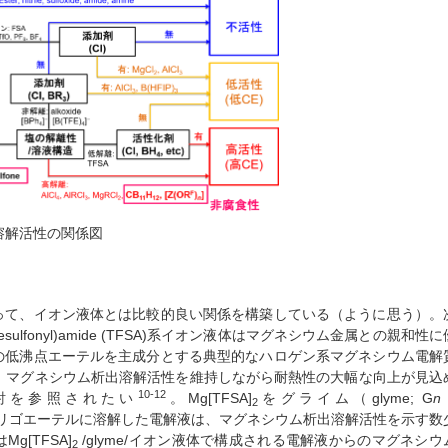
溶解活性の関係図
って、イオン液体とは比較的良い関係を構築している（ように思う）。
hanesulfonyl)amide (TFSA)系イオン液体はマグネシウム金属との親和性に
の低沸点エーテルを主成分とする典型的なハロゲン系マグネシウム電解
とで、マグネシウム析出溶解活性を維持しながら耐熱性の大幅な向上が見込
10-12
討を参照されたい
。Mg[TFSA]
をグライム（glyme; G
n
2
リゴエーテルに溶解した電解液は、マグネシウム析出溶解活性を示す数
g[TFSA]
/glyme/イオン液体で構成される電解液からのマグネシウ
2