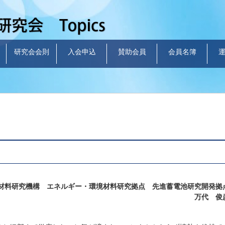
研究会会則
入会申込
賛助会員
会員名簿
材料研究機構 エネルギー・環境材料研究拠点 先進蓄電池研究開発拠
万代 俊