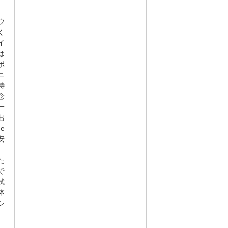
ウ
く
イ
は
ポ
ニ
待
念
一
出
me
で安
。
た
で
試
体
シ