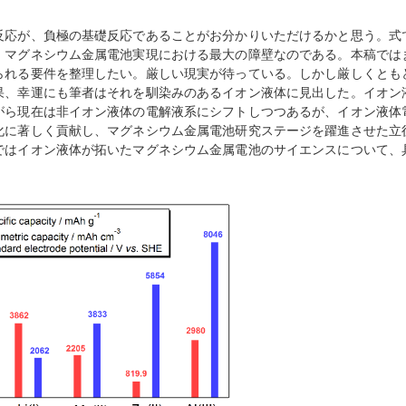
反応が、負極の基礎反応であることがお分かりいただけるかと思う。式
、マグネシウム金属電池実現における最大の障壁なのである。本稿では
られる要件を整理したい。厳しい現実が待っている。しかし厳しくとも
果、幸運にも筆者はそれを馴染みのあるイオン液体に見出した。イオン
がら現在は非イオン液体の電解液系にシフトしつつあるが、イオン液体
化に著しく貢献し、マグネシウム金属電池研究ステージを躍進させた立
ではイオン液体が拓いたマグネシウム金属電池のサイエンスについて、