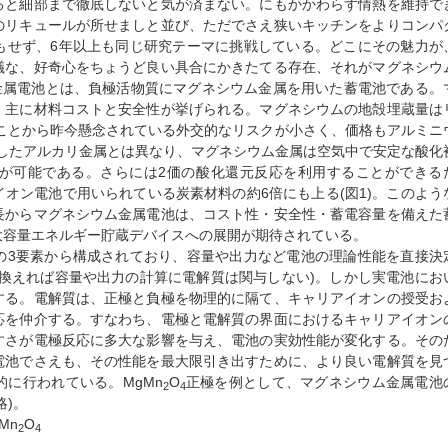
ると細部まで徹底しないと気が済まない。にもかかわらず情熱を維持で
のリキュールが所せましと並び、ただでさえ狭いキッチンをよりコンパ
もせず、6年以上も同じ研究テーマに挑戦している。どこにその魅力が
議な、好奇心をちょうど良い具合にかきたてる存在、それがマグネシウ
ム金属電池とは、負極活物質にマグネシウム金属を用いた蓄電池である。
、主に材料コストと安全性が挙げられる。マグネシウムの地殻埋蔵量は
ることから昨今懸念されている外交的なリスクが小さく、価格もアルミニ
したアルカリ金属とは異なり、マグネシウム金属は空気中で安定な酸化
が可能である。さらには2価の酸化還元反応を利用することができる
オン電池で用いられている炭素材料の約6倍にも上る(図1)。このよう
長からマグネシウム金属電池は、コスト性・安全性・蓄電容量を備えた
大容量エネルギー貯蔵デバイスへの展開が期待されている。
の3要素から構成されており、容量や出力など電池の理論性能を直接決
い換えれば容量や出力の計算に電解質は関与しない)。しかし実電池にお
する。電解質は、正極と負極を物理的に隔て、キャリアイオンの授受お
応を仲介する。すなわち、電極と電解質の界面におけるキャリアイオン
すさが電極反応に多大な影響を与え、電池の実効性能が変化する。その
電池でさえも、その性能を最大限引き出すために、より良い電解質を見
に行われている。MgMn
O
正極を例として、マグネシウム金属電池
2
4
略)。
Mn
O
2
4