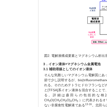
図2. 電解液構成要素とマグネシウム析出
3．イオン液体×マグネシウム金属電池
3.1 補助溶媒としてのイオン液体
そんな気難しいマグネシウム電解質にあ
節で少し説明するが、bis(trifluoromet
れる。そのためテトラヒドロフランなど
と[TFSA]系イオン液体を混合するこ
る。詳細は森田らの包括的な検
CH
O(CH
CH
O)
CH
）に代表されるオ
3
2
2
n
3
13-16
ない非腐食性電解液である
。北田らはM