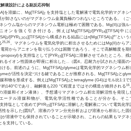
明と電解液設計による副反応抑制
FSA]を溶媒に、Mg[TFSA]
を支持塩とした電解液で電気化学的マグネシ
2
屋が卸さないのがマグネシウム金属負極のつれないところである。（ご
シウム塩からのマグネシウム電析は極めて困難である。Mg(II)は強ル
ンを強く引き付ける。例えばMg[TFSA]
/[PYR
][TFSA]中に
2
14
n
−
SA]
/[PYR
][TFSA]から構成される結晶には
n
[Mg(TFSA)
]
という
2
1,2O1
3
25,26
る
。マグネシウムを電気化学的に析出させるためにはMg(II)からア
正電荷からアニオンを取り払うのは困難であろう。そこで高解離度を期
-iso-propoxyl)を支持塩として[PYR
][TFSA]に溶解させてみたところ、残
13
されるイオン性固体が即座に析出した...（図4。忍耐力が試された場面の
る。前述のように、Mg[TFSA]
/glymeは電気化学的マグネシウム析
2
meが活性を決定づける鍵であることが推察される。Mg[TFSA]
とgly
2
媒和物を形成する。例えばMg[TFSA]
とtetraglyme (G4)はモル比1:1
2
16
約140°Cであり、融解後も220 °C程度まではその構造が維持される
の溶媒和イオン液体）、予想通りマグネシウム析出溶解活性を発現し
-エーテル溶媒和物が、電気化学活性種であることが分かる。そこ
支持塩として改めて[PYR
][TFSA]に溶解した電解液について電気化学
13
9
性を示した(図5)
。溶液のラマン分光分析および溶液から析出した固
4)]が溶液中でも保持されていることが示唆され、これらの結果もマグネ
とを支持している。