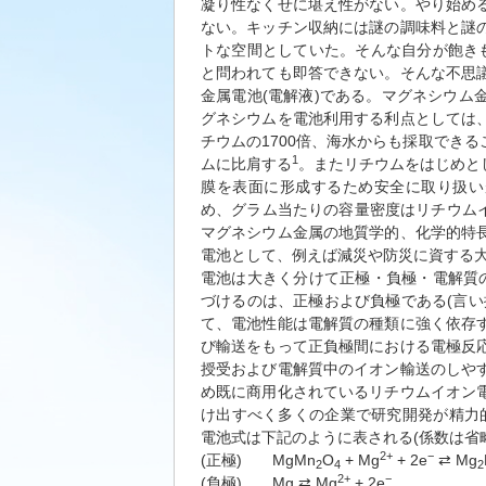
凝り性なくせに堪え性がない。やり始め
ない。キッチン収納には謎の調味料と謎
トな空間としていた。そんな自分が飽き
と問われても即答できない。そんな不思
金属電池(電解液)である。マグネシウ
グネシウムを電池利用する利点としては
チウムの1700倍、海水からも採取でき
1
ムに比肩する
。またリチウムをはじめと
膜を表面に形成するため安全に取り扱い
め、グラム当たりの容量密度はリチウムイ
マグネシウム金属の地質学的、化学的特
電池として、例えば減災や防災に資する
電池は大きく分けて正極・負極・電解質
づけるのは、正極および負極である(言
て、電池性能は電解質の種類に強く依存
び輸送をもって正負極間における電極反
授受および電解質中のイオン輸送のしや
め既に商用化されているリチウムイオン
け出すべく多くの企業で研究開発が精力的
電池式は下記のように表される(係数は省
2+
−
(正極) MgMn
O
+ Mg
+ 2e
⇄ Mg
2
4
2
2+
−
(負極) Mg ⇄ Mg
+ 2e